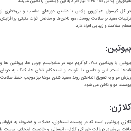
هیالورون پلاس ۸۰- ۶۵% نیاز افراد به این ویتامین را تامین می‌کند.
در کل کپسول هیالورون پلاس با داشتن دوزهای مناسب و بی‌خطری از
ترکیبات مفید بر سلامت پوست، مو، ناخن‌ها و مفاصل اثرات مثبتی بر افزایش
سطح سلامت و زیبایی افراد دارد.
بیوتین:
بیوتین یا ویتامین ب۷، کوآنزیم مهم در متابولیسم چربی ها، پروتئین ها و
قندها است. این ویتامین با تقویت و استحکام ناخن ها، کمک به درمان
ریزش مو و به تعویق انداختن روند سفید شدن موها نیز موجب حفظ سلامت
پوست، مو و ناخن می شود.
کلاژن:
کلاژن پروتئینی است که در پوست، استخوان، عضلات و غضروف به فراوانی
یافت می‌شود. دریافت خوراکی کلاژن، آبرسانی و خاصیت ارتجاعی پوست را