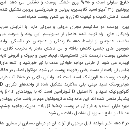
خارج سلولی است و ۷۵% وزن خشک پوست را تشکیل می دهد. این
پروتئین از ۳ آمینو اسید گلایسین، پرولین و هیدروکسی پرولین تشکیل شده
است. کاهش کمیت و کیفیت کلاژن با پیر شدن پوست همراه است.
پیری پوست دو مکانیسم مجزای درونی و بیرونی دارد. با افزایش سن،
رادیکال های آزاد تولید شده حاصل از متابولیسم این روند را سرعت می
بخشند، همچنین از اواسط دهه ۲۰ زندگی و همچنین در یائسگی تولید
هورمون های جنسی کاهش یافته و این کاهش منجر به تخریب کلاژن ،
خشکی پوست ، ازدست دادن الاستیسیته، ایجاد چین و چروک و آتروفی لایه
اپیدرم می شود. از طرفی مواجه طولانی مدت با نور خورشید و اشعه ماورا
بنفش آن باعث از دست رفتن رطوبت پوست می شود. مولکول اصلی در حفظ
رطوبت پوست هیالورونیک اسید است که توانایی بالایی در حفظ آب دارد.
هیالورونیک اسید نوعی پلی ساکارید تشکیل شده از واحدهای تکراری D
گلوکورونیک اسید و N استیل D گلوکزآمین است که با پیوندهای β-۱,۴ به
یکدیگر متصل شده اند. این ماده یک ماکرومولکول مهم در بافت های پیوندی
مهره داران است و به فراوانی در پوست (۵۰% کل HA بدن)، زجاجیه چشم،
بند ناف و مایع سینوویال مفاصل یافت می شود.
در ۲ دهه اخیر شواهد قابل توجهی از اثرات آن در درمان بسیاری از بیماری ها