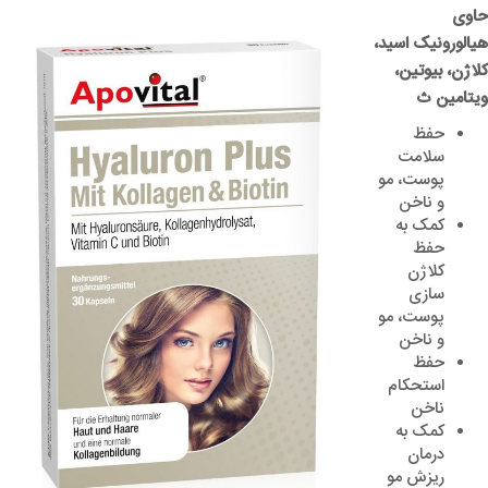
حاوی
هیالورونیک اسید،
کلاژن، بیوتین،
ویتامین ث
حفظ
سلامت
پوست، مو
و ناخن
کمک به
حفظ
کلاژن
سازی
پوست، مو
و ناخن
حفظ
استحکام
ناخن
کمک به
درمان
ریزش مو