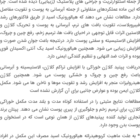
از جمله استئوآرتریت و جراحی های پلاستیک (زیبایی) دیده شده است. چرا
که این ماده عملکردهای متفاوتی از جمله آبرسانی به پوست و تقویت مفاصل
دارد. مطالعات نشان می دهند که هیالورونیک اسید از طریق فاکتورهای رشد
فیبروبلاست، تقویت بافت های نرم، آبرسانی به پوست و تحریک کلاژن و
الاستین اثرات قابل توجهی در احیای بافت ها، ترمیم زخم، رفع چین و چروک،
افزایش الاستیسیته و سفتی پوست دارد. درنتیجه باعث جوان شدن صورت و
افزایش زیبایی می شود. همچنین هیالورونیک اسید یک آنتی اکسیدان قوی
بوده و اثرات ضد التهابی و تنظیم کنندگی ایمنی دارد.
دریافت پپتید کلاژن خوراکی با افزایش تراکم کلاژن، الاستیسیته و آبرسانی
باعث رفع چین و چروک و خشکی پوست می شود. همچنین کلاژن
هیدرولیزات منجر به افزایش رشد و تقویت موها و ناخن ها می شود. مکمل
کلاژن ایمن بوده و عوارض جانبی برای آن گزارش نشده است
مطالعات نتایج مثبتی را در استفاده کوتاه مدت و بلند مدت مکمل خوراکی
کلاژن، برای ترمیم زخم و جلوگیری از پیری پوست نشان می دهند. پپتان برند
تجاری تولید کننده پپتیدهای کلاژن از همان نوعی است که در استخوان و
پوست بدن وجود دارد.
* به علت ماهیت کربوهیدراته هیالورونیک اسید مصرف این مکمل در افراد