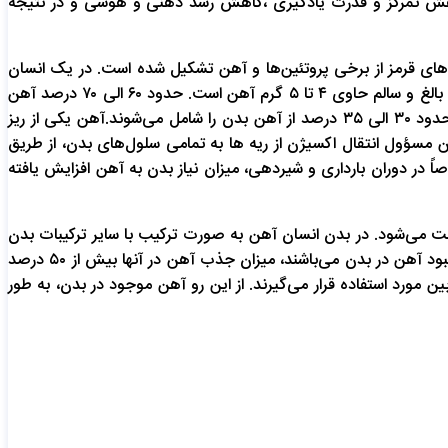
اهش تمرکز و قدرت یادگیری ،کاهش رشد ذهنی و هوشی و در نتیجه
ای قرمز از برخی پروتئین‌ها و آهن تشکیل شده است. در یک انسان
سالم، حدود ۱۵ گرم هموگلوبین به ازاء هر ۱۰۰ سی‌سی خون وجود دارد. هر گرم هموگلوبین حاوی ۵/۳ میلی گرم آهن است. بدن یک انسان بالغ و سالم حاوی ۴ تا ۵ گرم آهن است. حدود ۶۰ الی ۷۰ درصد آهن
بدن در هموگلوبین موجود بوده و ذخایر موجود در کبد، طحال و مغز استخوان بزرگترین منبع آهن بعد از هموگلوبین در بدن می‌باشند که حدود ۳۰ الی ۳۵ درصد از آهن بدن را شامل می‌شوند.آهن یکی از ریز
مسؤول انتقال اکسیژن از ریه ها به تمامی سلول‌های بدن، از طریق
در دوران بارداری و شیردهی، میزان نیاز بدن به آهن افزایش یافته
ت می‌شود. در بدن انسان آهن به صورت ترکیب با سایر ترکیبات بدن
وجود دارد. حدود ۲ الی ۱۰ درصد از آهن دریافتی در بدن از رژیم‌های غذایی متنوع با مقادیر آهن متفاوت بدست می‌آید. در افرادیکه دچار کمبود آهن در بدن می‌باشند، میزان جذب آهن در آنها بیش از ۵۰ درصد
مورد استفاده قرار می‌گیرند. از این رو آهن موجود در بدن، به طور