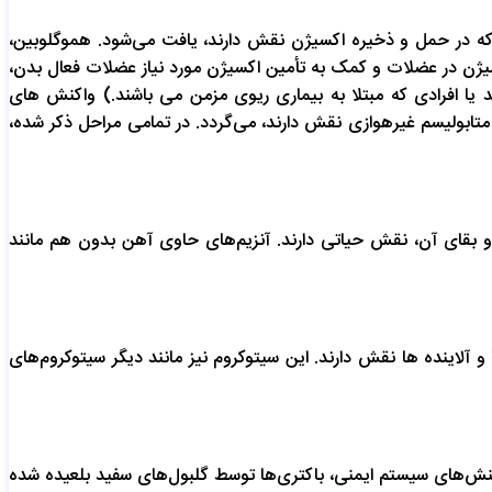
هن که در حمل و ذخیره اکسیژن نقش دارند، یافت می‌شود. هموگلوبین،
یژن در عضلات و کمک به تأمین اکسیژن مورد نیاز عضلات فعال بدن،
ند یا افرادی که مبتلا به بیماری ریوی مزمن می باشند.) واکنش های
شد مویرگ۲های خونی و افزایش تولید آنزیم‌هایی که در متابولیسم غیر‌هوازی نقش دارند، می‌گردد. در تمامی مراحل ذکر شده،
رژی سلولی و بقای آن‌، نقش حیاتی دارند. آنزیم‌های حاوی آهن بدون هم مانند
اروها و آلاینده ها نقش دارند. این سیتوکروم نیز مانند دیگر سیتوکروم‌های
برابر تجمع هیدروژن پراکسید (H2O2) محافظت می‌کنند. در بخشی از واکنش‌های سیستم ایمنی، باکتری‌ها توسط گلبول‌های سفید بلعیده شده