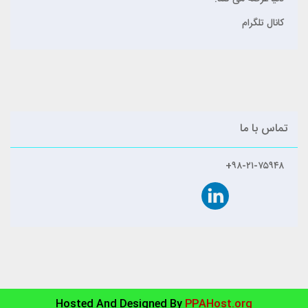
کانال تلگرام
تماس با ما
۹۸-۲۱-۷۵۹۴۸+
Hosted And Designed By
PPAHost.org